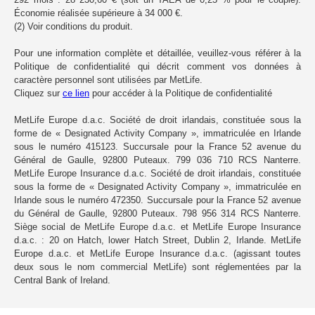
Économie réalisée supérieure à 34 000 €.
(2) Voir conditions du produit.
Pour une information complète et détaillée, veuillez-vous référer à la
Politique de confidentialité qui décrit comment vos données à
caractère personnel sont utilisées par MetLife.
Cliquez sur
ce lien
pour accéder à la Politique de confidentialité
MetLife Europe d.a.c. Société de droit irlandais, constituée sous la
forme de « Designated Activity Company », immatriculée en Irlande
sous le numéro 415123. Succursale pour la France 52 avenue du
Général de Gaulle, 92800 Puteaux. 799 036 710 RCS Nanterre.
MetLife Europe Insurance d.a.c. Société de droit irlandais, constituée
sous la forme de « Designated Activity Company », immatriculée en
Irlande sous le numéro 472350. Succursale pour la France 52 avenue
du Général de Gaulle, 92800 Puteaux. 798 956 314 RCS Nanterre.
Siège social de MetLife Europe d.a.c. et MetLife Europe Insurance
d.a.c. : 20 on Hatch, lower Hatch Street, Dublin 2, Irlande. MetLife
Europe d.a.c. et MetLife Europe Insurance d.a.c. (agissant toutes
deux sous le nom commercial MetLife) sont réglementées par la
Central Bank of Ireland.