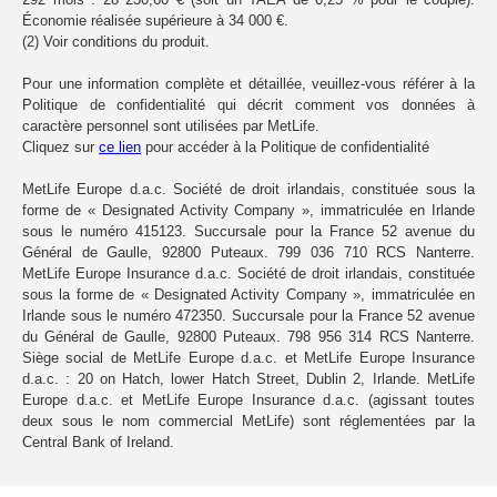
Économie réalisée supérieure à 34 000 €.
(2) Voir conditions du produit.
Pour une information complète et détaillée, veuillez-vous référer à la
Politique de confidentialité qui décrit comment vos données à
caractère personnel sont utilisées par MetLife.
Cliquez sur
ce lien
pour accéder à la Politique de confidentialité
MetLife Europe d.a.c. Société de droit irlandais, constituée sous la
forme de « Designated Activity Company », immatriculée en Irlande
sous le numéro 415123. Succursale pour la France 52 avenue du
Général de Gaulle, 92800 Puteaux. 799 036 710 RCS Nanterre.
MetLife Europe Insurance d.a.c. Société de droit irlandais, constituée
sous la forme de « Designated Activity Company », immatriculée en
Irlande sous le numéro 472350. Succursale pour la France 52 avenue
du Général de Gaulle, 92800 Puteaux. 798 956 314 RCS Nanterre.
Siège social de MetLife Europe d.a.c. et MetLife Europe Insurance
d.a.c. : 20 on Hatch, lower Hatch Street, Dublin 2, Irlande. MetLife
Europe d.a.c. et MetLife Europe Insurance d.a.c. (agissant toutes
deux sous le nom commercial MetLife) sont réglementées par la
Central Bank of Ireland.