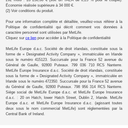
Économie réalisée supérieure à 34 000 €.
(2) Voir conditions du produit.
Pour une information complète et détaillée, veuillez-vous référer à la
Politique de confidentialité qui décrit comment vos données à
caractère personnel sont utilisées par MetLife.
Cliquez sur
ce lien
pour accéder à la Politique de confidentialité
MetLife Europe d.a.c. Société de droit irlandais, constituée sous la
forme de « Designated Activity Company », immatriculée en Irlande
sous le numéro 415123. Succursale pour la France 52 avenue du
Général de Gaulle, 92800 Puteaux. 799 036 710 RCS Nanterre.
MetLife Europe Insurance d.a.c. Société de droit irlandais, constituée
sous la forme de « Designated Activity Company », immatriculée en
Irlande sous le numéro 472350. Succursale pour la France 52 avenue
du Général de Gaulle, 92800 Puteaux. 798 956 314 RCS Nanterre.
Siège social de MetLife Europe d.a.c. et MetLife Europe Insurance
d.a.c. : 20 on Hatch, lower Hatch Street, Dublin 2, Irlande. MetLife
Europe d.a.c. et MetLife Europe Insurance d.a.c. (agissant toutes
deux sous le nom commercial MetLife) sont réglementées par la
Central Bank of Ireland.