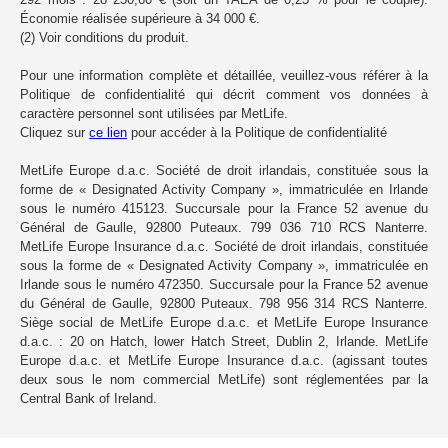
Économie réalisée supérieure à 34 000 €.
(2) Voir conditions du produit.
Pour une information complète et détaillée, veuillez-vous référer à la
Politique de confidentialité qui décrit comment vos données à
caractère personnel sont utilisées par MetLife.
Cliquez sur
ce lien
pour accéder à la Politique de confidentialité
MetLife Europe d.a.c. Société de droit irlandais, constituée sous la
forme de « Designated Activity Company », immatriculée en Irlande
sous le numéro 415123. Succursale pour la France 52 avenue du
Général de Gaulle, 92800 Puteaux. 799 036 710 RCS Nanterre.
MetLife Europe Insurance d.a.c. Société de droit irlandais, constituée
sous la forme de « Designated Activity Company », immatriculée en
Irlande sous le numéro 472350. Succursale pour la France 52 avenue
du Général de Gaulle, 92800 Puteaux. 798 956 314 RCS Nanterre.
Siège social de MetLife Europe d.a.c. et MetLife Europe Insurance
d.a.c. : 20 on Hatch, lower Hatch Street, Dublin 2, Irlande. MetLife
Europe d.a.c. et MetLife Europe Insurance d.a.c. (agissant toutes
deux sous le nom commercial MetLife) sont réglementées par la
Central Bank of Ireland.